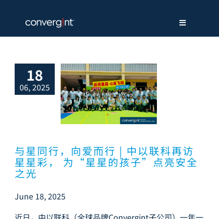
Skip
to
content
Toggle
Navigation
关于我们
18
解决方案
06, 2025
行，向爱而行 |
联科再访星星
 为“星星的孩
服务支持
点亮安全之光
新闻中心
与星同行，向爱而行 | 中以联科再访
星星彩， 为“星星的孩子”点亮安全
之光
招贤纳才
June 18, 2025
联系我们
近日，中以联科（全球品牌Convergint子公司）一年一