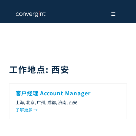
Skip
to
content
Toggle
Navigation
关于我们
解决方案
工作地点:
西安
服务支持
新闻中心
客户经理 Account Manager
上海
北京
广州
成都
济南
西安
招贤纳才
了解更多
联系我们