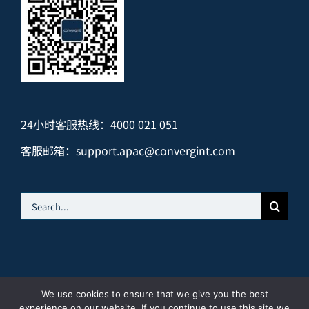
24小时客服热线：4000 021 051
客服邮箱：
support.apac@convergint.com
Search
for:
We use cookies to ensure that we give you the best
© 2024 中以联科电子安装工程（北京）有限公司 |
京ICP备
experience on our website. If you continue to use this site we