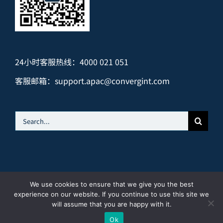
24小时客服热线：4000 021 051
客服邮箱：
support.apac@convergint.com
Search
for:
We use cookies to ensure that we give you the best
© 2024 中以联科电子安装工程（北京）有限公司 |
京ICP备
experience on our website. If you continue to use this site we
18001956号-3
|
隐私声明
|
使用条款
will assume that you are happy with it.
LinkedIn
Ok