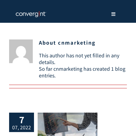
Skip
to
content
Toggle
Navigation
关于我们
About cnmarketing
解决方案
This author has not yet filled in any
details.
So far cnmarketing has created 1 blog
服务支持
entries.
新闻中心
招贤纳才
7
07, 2022
联系我们
联科亚太设计中